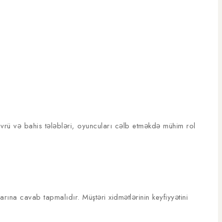
övrü və bahis tələbləri, oyuncuları cəlb etməkdə mühim rol
arına cavab tapmalıdır. Müştəri xidmətlərinin keyfiyyətini