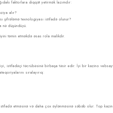
ğıdakı faktorlara diqqət yetirmək lazımdır:
ziya alır?
 şifrələmə texnologiyası istifadə olunur?
da nə düşündüyü.
liyini təmin etməkdə əsas rola malikdir.
yi, istifadəçi təcrübəsinə birbaşa təsir edir. İyi bir kazino vebsayt
eqoriyalarını sıralayırıq:
stifadə etməsinə və daha çox əylənməsinə səbəb olur. Top kazino 