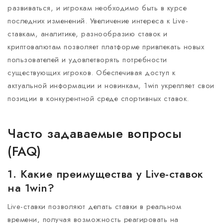
развиваться, и игрокам необходимо быть в курсе
последних изменений. Увеличение интереса к Live-
ставкам, аналитике, разнообразию ставок и
криптовалютам позволяет платформе привлекать новых
пользователей и удовлетворять потребности
существующих игроков. Обеспечивая доступ к
актуальной информации и новинкам, 1win укрепляет свои
позиции в конкурентной среде спортивных ставок.
Часто задаваемые вопросы
(FAQ)
1. Какие преимущества у Live-ставок
на 1win?
Live-ставки позволяют делать ставки в реальном
времени, получая возможность реагировать на