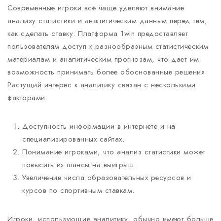
Современные игроки всё чаще уделяют внимание
анализу статистики и аналитическим данным перед тем,
как сделать ставку. Платформа 1win предоставляет
пользователям доступ к разнообразным статистическим
материалам и аналитическим прогнозам, что дает им
возможность принимать более обоснованные решения.
Растущий интерес к аналитику связан с несколькими
факторами:
Доступность информации в интернете и на
специализированных сайтах.
Понимание игроками, что анализ статистики может
повысить их шансы на выигрыш.
Увеличение числа образовательных ресурсов и
курсов по спортивным ставкам.
Игроки, использующие аналитику, обычно имеют больше