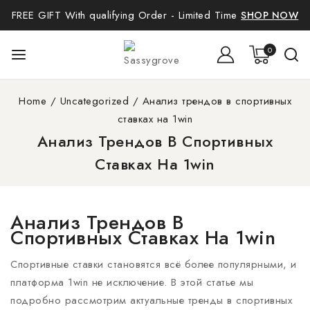
FREE GIFT With qualifying Order - Limited Time
SHOP NOW
0
Home
/
Uncategorized
/
Анализ трендов в спортивных
ставках на 1win
Анализ Трендов В Спортивных
Ставках На 1win
Анализ Трендов В
Спортивных Ставках На 1win
Спортивные ставки становятся всё более популярными, и
платформа 1win не исключение. В этой статье мы
подробно рассмотрим актуальные тренды в спортивных