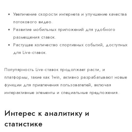
Увеличение скорости интернета и улучшение качества
потокового видео.
Развитие мобильных приложений для удобного
размещения ставок.
Растущее количество спортивных событий, доступных
для Live-ставок.
Популярность Live-ставок продолжает расти, и
платформы, такие как 1win, активно разрабатывают новые
функции для привлечения пользователей, включая
интерактивные элементы и специальные предложения.
Интерес к аналитику и
статистике