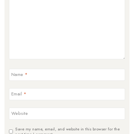
Name
*
Email
*
Website
Save my name, email, and website in this browser for the