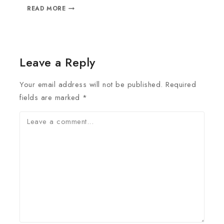
READ MORE
Leave a Reply
Your email address will not be published.
Required
fields are marked
*