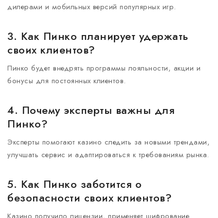
дилерами и мобильных версий популярных игр.
3. Как Пинко планирует удержать
своих клиентов?
Пинко будет внедрять программы лояльности, акции и
бонусы для постоянных клиентов.
4. Почему эксперты важны для
Пинко?
Эксперты помогают казино следить за новыми трендами,
улучшать сервис и адаптироваться к требованиям рынка.
5. Как Пинко заботится о
безопасности своих клиентов?
Казино получило лицензии, применяет шифрование