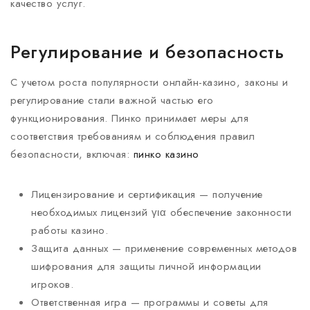
качество услуг.
Регулирование и безопасность
С учетом роста популярности онлайн-казино, законы и
регулирование стали важной частью его
функционирования. Пинко принимает меры для
соответствия требованиям и соблюдения правил
безопасности, включая:
пинко казино
Лицензирование и сертификация — получение
необходимых лицензий για обеспечение законности
работы казино.
Защита данных — применение современных методов
шифрования для защиты личной информации
игроков.
Ответственная игра — программы и советы для