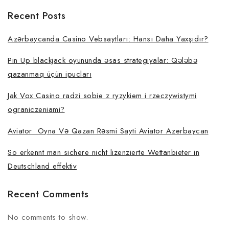
Recent Posts
Azərbaycanda Casino Vebsaytları: Hansı Daha Yaxşıdır?
Pin Up blackjack oyununda əsas strategiyalar: Qələbə
qazanmaq üçün ipucları
Jak Vox Casino radzi sobie z ryzykiem i rzeczywistymi
ograniczeniami?
Aviator ️ Oyna Və Qazan Rəsmi Sayti Aviator Azerbaycan
So erkennt man sichere nicht lizenzierte Wettanbieter in
Deutschland effektiv
Recent Comments
No comments to show.